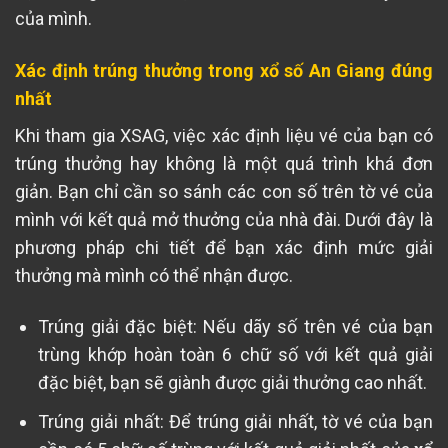
của mình.
Xác định trúng thưởng trong xổ số An Giang đúng
nhất
Khi tham gia XSAG, việc xác định liệu vé của bạn có
trúng thưởng hay không là một quá trình khá đơn
giản. Bạn chỉ cần so sánh các con số trên tờ vé của
mình với kết quả mở thưởng của nhà đài. Dưới đây là
phương pháp chi tiết để bạn xác định mức giải
thưởng mà mình có thể nhận được.
Trúng giải đặc biệt: Nếu dãy số trên vé của bạn
trùng khớp hoàn toàn 6 chữ số với kết quả giải
đặc biệt, bạn sẽ giành được giải thưởng cao nhất.
Trúng giải nhất: Để trúng giải nhất, tờ vé của bạn