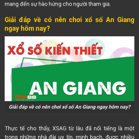
mang đến sự hào hứng cho người tham gia.
Giải đáp về có nên chơi xổ số An Giang
ngay hôm nay?
Giải đáp về có nên chơi xổ số An Giang ngay hôm nay?
Thực tế cho thấy, XSAG từ lâu đã nổi tiếng là một
trong những nhà đài uy tín, minh bạch, được nhiều