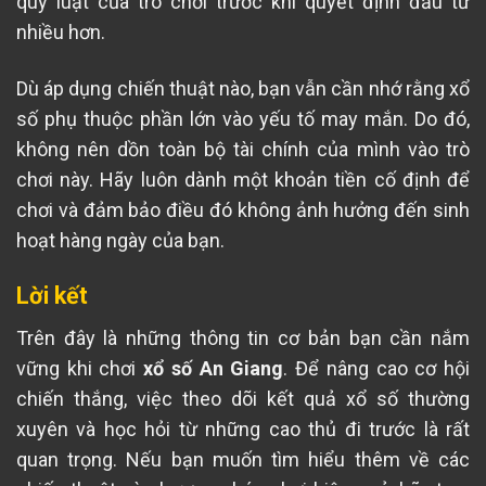
quy luật của trò chơi trước khi quyết định đầu tư
nhiều hơn.
Dù áp dụng chiến thuật nào, bạn vẫn cần nhớ rằng xổ
số phụ thuộc phần lớn vào yếu tố may mắn. Do đó,
không nên dồn toàn bộ tài chính của mình vào trò
chơi này. Hãy luôn dành một khoản tiền cố định để
chơi và đảm bảo điều đó không ảnh hưởng đến sinh
hoạt hàng ngày của bạn.
Lời kết
Trên đây là những thông tin cơ bản bạn cần nắm
vững khi chơi
xổ số An Giang
. Để nâng cao cơ hội
chiến thắng, việc theo dõi kết quả xổ số thường
xuyên và học hỏi từ những cao thủ đi trước là rất
quan trọng. Nếu bạn muốn tìm hiểu thêm về các