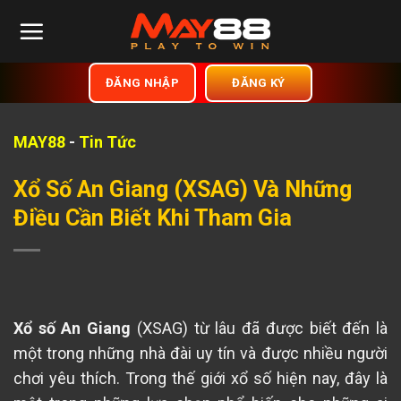
Chuyển
đến
nội
dung
ĐĂNG KÝ
ĐĂNG NHẬP
MAY88
-
Tin Tức
Xổ Số An Giang (XSAG) Và Những
Điều Cần Biết Khi Tham Gia
Xổ số An Giang
(XSAG) từ lâu đã được biết đến là
một trong những nhà đài uy tín và được nhiều người
chơi yêu thích. Trong thế giới xổ số hiện nay, đây là