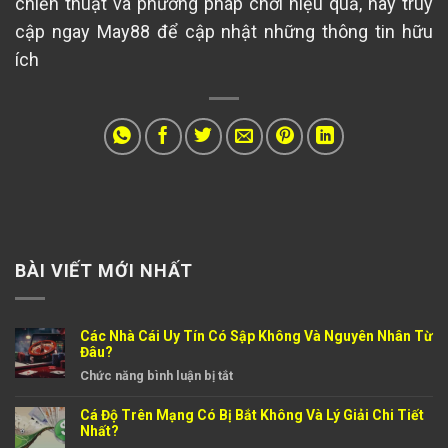
chiến thuật và phương pháp chơi hiệu quả, hãy truy
cập ngay May88 để cập nhật những thông tin hữu
ích
BÀI VIẾT MỚI NHẤT
Các Nhà Cái Uy Tín Có Sập Không Và Nguyên Nhân Từ
Đâu?
ở
Chức năng bình luận bị tắt
Các
Cá Độ Trên Mạng Có Bị Bắt Không Và Lý Giải Chi Tiết
Nhà
Nhất?
Cái