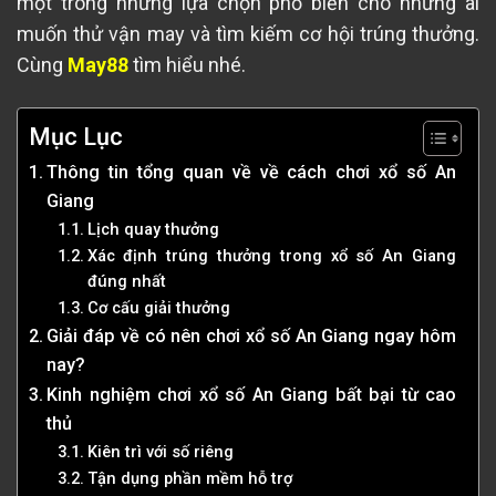
một trong những lựa chọn phổ biến cho những ai
muốn thử vận may và tìm kiếm cơ hội trúng thưởng.
Cùng
May88
tìm hiểu nhé.
Mục Lục
Thông tin tổng quan về về cách chơi xổ số An
Giang
Lịch quay thưởng
Xác định trúng thưởng trong xổ số An Giang
đúng nhất
Cơ cấu giải thưởng
Giải đáp về có nên chơi xổ số An Giang ngay hôm
nay?
Kinh nghiệm chơi xổ số An Giang bất bại từ cao
thủ
Kiên trì với số riêng
Tận dụng phần mềm hỗ trợ