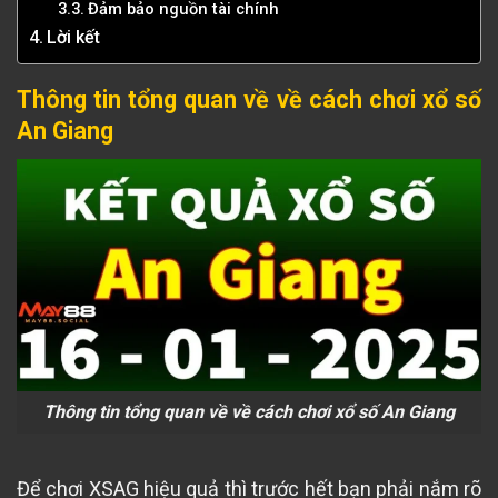
Đảm bảo nguồn tài chính
Lời kết
Thông tin tổng quan về về cách chơi xổ số
An Giang
Thông tin tổng quan về về cách chơi xổ số An Giang
Để chơi XSAG hiệu quả thì trước hết bạn phải nắm rõ