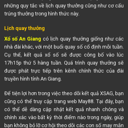
những quy tắc về lịch quay thưởng cũng như cơ cấu
trúng thưởng trong hình thức này.
Lịch quay thưởng
Xổ số An Giang
có lịch quay thưởng giống như các
nhà đài khác, với một buổi quay số cố định mỗi tuần.
Cụ thể, kết quả xổ số sẽ được công bố vào lúc
17h15p thứ 5 hàng tuần. Quá trình quay thưởng sẽ
được phát trực tiếp trên kênh chính thức của đài
truyền hình tỉnh An Giang.
Để tiện lợi hơn trong việc theo dõi kết quả XSAG, bạn
cũng có thể truy cập trang web May88. Tại đây, bạn
có thể dễ dàng cập nhật kết quả nhanh chóng và
chính xác vào bất kỳ thời điểm nào trong ngày, giúp
bạn không bỏ lỡ cơ hội theo dõi các con số may mắn