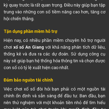
kỳ quay trước là rất quan trọng. Điều này giúp bạn tập
trung vào những con số tiềm năng cao hơn, tăng cơ
hội chiến thắng.
Tận dụng phần mềm hỗ trợ
Hiện nay, có nhiều phần mềm chuyên hỗ trợ người
chơi
xổ số An Giang
với khả năng phân tích dữ liệu,
thống kê và đưa ra các dự đoán. Sử dụng công cụ
này sẽ giúp bạn hệ thống hóa thông tin và chọn được
con số có tỷ lệ xuất hiện cao nhất.
Đảm bảo nguồn tài chính
Việc chơi xổ số đòi hỏi bạn phải có một nguồn tài
chính ổn định và sẵn sàng để đầu tư. Ban đầu, bạn
nên thử nghiệm với một khoản tiền nhỏ để tìm hiểu