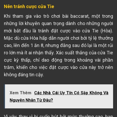
Nên tránh cược cửa Tie
Khi tham gia vào trò chơi bài baccarat, một trong
những lời khuyên quan trọng dành cho những người
mới bắt đầu là tránh đặt cược vào cửa Tie (Hòa).
Mặc dù cửa Hòa hấp dẫn người chơi bởi tỷ lệ thưởng
cao, lên đến 1 ăn 8, nhưng đằng sau đó lại là một rủi
ro lớn mà ít ai nhận thấy. Xác suất thắng của cửa Tie
cực kỳ thấp, chỉ dao động trong khoảng vài phần
trăm, khiến cho việc đặt cược vào cửa này trở nên
không đáng tin cậy.
Xem Thêm
Các Nhà Cái Uy Tín Có Sập Không Và
Nguyên Nhân Từ Đâu?
Vì vậy, thay vì bị cuốn hút bởi mức thưởng cao, bạn