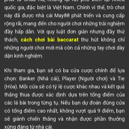
quốc gia, đặc biệt là Việt Nam. Chính vì thế, trò chơi
này đã được nhà cái May88 phát triển và cung cấp
rộng rãi, mang đến cho người chơi những trải nghiệm
đầy hấp dẫn. Với quy luật đơn giản nhưng đầy thử
thách,
cách chơi bài baccarat
thu hút không chỉ
những người chơi mới mà còn cả những tay chơi dày
dặn kinh nghiệm.
Khi tham gia, bạn sẽ có ba cửa cược chính để lựa
chọn: Banker (Nhà cái), Player (Người chơi) và Tie
(Hòa). Mỗi cửa sẽ có tỷ lệ cược khác nhau và kết quả
thắng thua được xác định dựa trên tổng điểm của
các lá bài trong từng tụ. Nếu bạn dự đoán đúng cửa
có tổng điểm cao nhất, không vượt quá 9 điểm, bạn
sẽ giành chiến thắng và nhận được phần thưởng
xứng đáng từ nhà cái.