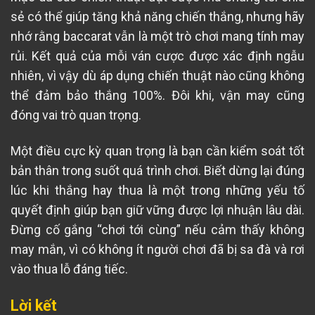
sẻ có thể giúp tăng khả năng chiến thắng, nhưng hãy
nhớ rằng baccarat vẫn là một trò chơi mang tính may
rủi. Kết quả của mỗi ván cược được xác định ngẫu
nhiên, vì vậy dù áp dụng chiến thuật nào cũng không
thể đảm bảo thắng 100%. Đôi khi, vận may cũng
đóng vai trò quan trọng.
Một điều cực kỳ quan trọng là bạn cần kiểm soát tốt
bản thân trong suốt quá trình chơi. Biết dừng lại đúng
lúc khi thắng hay thua là một trong những yếu tố
quyết định giúp bạn giữ vững được lợi nhuận lâu dài.
Đừng cố gắng “chơi tới cùng” nếu cảm thấy không
may mắn, vì có không ít người chơi đã bị sa đà và rơi
vào thua lỗ đáng tiếc.
Lời kết