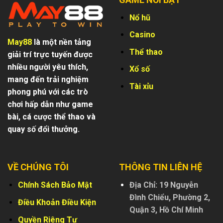
Bất
Bậc
Bại
Nhất
Nổ hũ
Cho
Các
Casino
May88
là một nền tảng
Cược
Thể thao
giải trí trực tuyến được
Thủ
nhiều người yêu thích,
Xổ số
mang đến trải nghiệm
Tài xỉu
phong phú với các trò
chơi hấp dẫn như game
bài, cá cược thể thao và
quay số đổi thưởng.
VỀ CHÚNG TÔI
THÔNG TIN LIÊN HỆ
Chính Sách Bảo Mật
Địa Chỉ: 19 Nguyễn
Đình Chiểu, Phường 2,
Điều Khoản Điều Kiện
Quận 3, Hồ Chí Minh
Quyền Riêng Tư