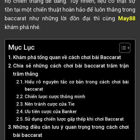
họ chiến thắng dễ dàng. Tuy nhiên, liệu có thật sự
tồn tại một chiến thuật hoàn hảo để luôn thắng trong
baccarat như những lời đồn đại thì cùng
May88
khám phá nhé.
Mục Lục
Khám phá tổng quan về cách chơi bài Baccarat
Chia sẻ những cách chơi bài baccarat trăm trận
trăm thắng
Hiểu rõ nguyên tắc cơ bản trong cách chơi bài
baccarat
Chiến lược cược thông minh
Nên tránh cược cửa Tie
Ưu tiên cược cửa Banker
Sử dụng chiến lược gấp thếp khi chơi Baccarat
Những điều cần lưu ý quan trọng trong cách chơi
bài baccarat