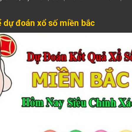
ể dự đoán xổ số miền bắc