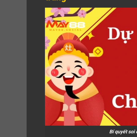
Bí quyết soi