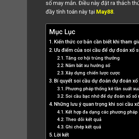
số may mắn. Điều này đặt ra thách thứ
đầy tính toán này tại
May88
.
Mục Lục
Kiến thức cơ bản cần biết khi tham g
Ưu điểm của soi cầu để dự đoán xổ 
Tăng cơ hội trúng thưởng
Nắm bắt xu hướng số
Xây dựng chiến lược cược
Bí quyết soi cầu dự đoán dự đoán xổ
Phương pháp thống kê tần suất xuấ
Soi cầu bạc nhớ để dự đoán xổ số
Những lưu ý quan trọng khi soi cầu 
Kết hợp đa dạng các phương pháp 
Theo dõi kết quả
Ghi chép kết quả
Lời kết