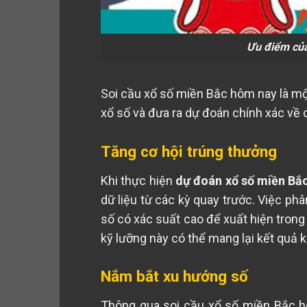
Ưu điểm của
Soi cầu xổ số miền Bắc hôm nay là mộ
xổ số và đưa ra dự đoán chính xác về 
Tăng cơ hội trúng thưởng
Khi thực hiện
dự đoán xổ số miền Bắ
dữ liệu từ các kỳ quay trước. Việc ph
số có xác suất cao để xuất hiện trong 
kỹ lưỡng này có thể mang lại kết quả k
Nắm bắt xu hướng số
Thông qua soi cầu xổ số miền Bắc h