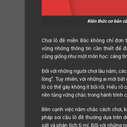
Kiến thức cơ bản c
Chơi lô đề miền Bắc không chỉ đơn t
vững những thông tin cần thiết để đạ
cũng giống như một môn học: càng tìm
Đối với những người chơi lâu năm, các
lòng”. Tuy nhiên, với những ai mới bắt
lô có thể gây không ít bối rối. Hiểu r
nền tảng vững chắc trong hành trình 
Bên cạnh việc nắm chắc cách chơi, k
pháp soi cầu lô đề thường dựa trên d
sát và phân tích tỉ mỉ. Đối với những 