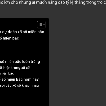
c lớn cho những ai muốn nâng cao tỷ lệ thắng trong trò c
ia dự đoán xổ số miền bắc
số miền bắc
 số miền bắc luôn trúng
t hiện trong xổ số
 miền bắc
xổ số miền Bắc hôm nay
soi cầu xổ số khác nhau