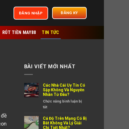
ĐĂNG KÝ
ĐĂNG NHẬP
RÚT TIỀN MAY88
TIN TỨC
BÀI VIẾT MỚI NHẤT
Các Nhà Cái Uy Tín Có
Sập Không Và Nguyên
Nhân Từ Đâu?
Chức năng bình luận bị
ở
tắt
Các
 đề
Cá Độ Trên Mạng Có Bị
Nhà
Bắt Không Và Lý Giải
con
Cái
Chi Tiết Nhất?