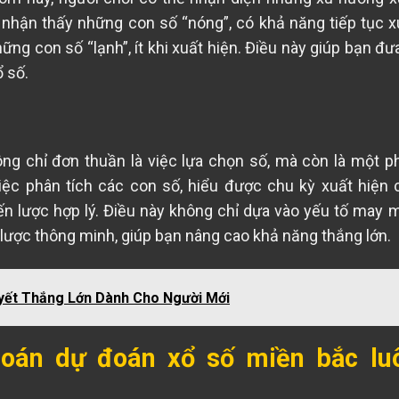
 nhận thấy những con số “nóng”, có khả năng tiếp tục x
hững con số “lạnh”, ít khi xuất hiện. Điều này giúp bạn đư
 số.
g chỉ đơn thuần là việc lựa chọn số, mà còn là một p
iệc phân tích các con số, hiểu được chu kỳ xuất hiện 
ến lược hợp lý. Điều này không chỉ dựa vào yếu tố may 
 lược thông minh, giúp bạn nâng cao khả năng thắng lớn.
uyết Thắng Lớn Dành Cho Người Mới
đoán dự đoán xổ số miền bắc lu